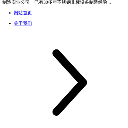
制造实业公司，已有30多年不锈钢非标设备制造经验...
网站首页
关于我们