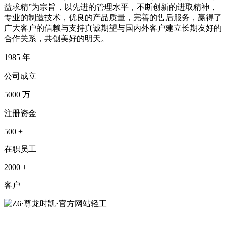
益求精”为宗旨，以先进的管理水平，不断创新的进取精神，
专业的制造技术，优良的产品质量，完善的售后服务，赢得了
广大客户的信赖与支持真诚期望与国内外客户建立长期友好的
合作关系，共创美好的明天。
1985
年
公司成立
5000
万
注册资金
500
+
在职员工
2000
+
客户