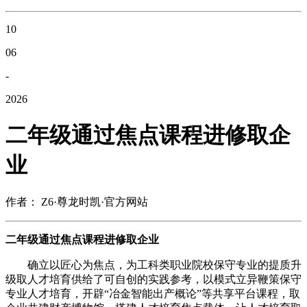
10
06
-
2026
二年级通过焦点课程进修取企
业
作者： Z6·尊龙时凯·官方网站
二年级通过焦点课程进修取企业
确立以匠心为焦点，为工科类职业院校保守专业的提质升
级取人才培育供给了可自创的实践参考，以模式立异鞭策保守
专业人才培育，开辟“冶金智能出产概论”等共享平台课程，取