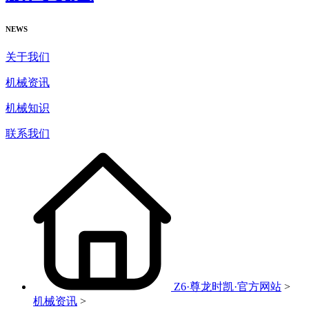
NEWS
关于我们
机械资讯
机械知识
联系我们
Z6·尊龙时凯·官方网站
>
机械资讯
>