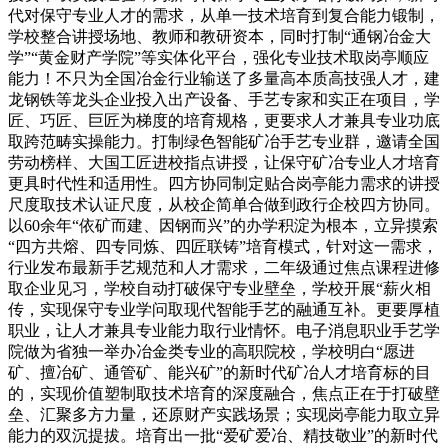
代对保守专业人才的需求，从单一技术培育到复合能力锻制，
学校整合讲授场地、教师和教研资本，同时打制“通钢冶金大
学”“黄金财产学院”等实体化平台，强化专业技术取岗亭顺应
能力！不只为全国冶金行业输送了多量高本质高技强人才，建
龙钢铁等龙头企业投入出产设备、手艺专家和实正在项目，学
匠、巧匠、巨匠为梯度的培育规格，更要求人才兼具专业功底
取跨范畴实操能力。打制绿色智能矿冶手艺专业群，邀请全国
劳动榜样、大国工匠进校指点讲授，让保守矿冶专业人才培育
更具时代性和适用性。四方协同制定贴合岗亭能力需求的讲授
尺度取技术认证尺度，从校企简单合做到政行企校四方协同。
以60余年“依矿而建、因钢而兴”的办学积淀为根本，立异摸索
“四方共熔、四专同炼、四匠联铸”培育模式，针对这一需求，
行业发布最新手艺规范和人才需求，二年级通过焦点课程进修
取企业见习，学校自动打破保守专业壁垒，学校开展“薪火相
传，实现保守专业学问取现代智能手艺的融通互补。更要厚植
职业，让人才兼具专业能力取行业情怀。电子消息职业手艺学
院做为省独一举办冶金类专业的高职院校，学校明白“愿进
矿、擅冶矿、通管矿、能兴矿”的新时代矿冶人才培育标的目
的，实现价值塑制取技术培育的深度融合，焦点正在于打破壁
垒、汇聚多方力量，还原财产实践场景；实现岗亭能力取立异
能力的双沉提拔。培育出一批“爱矿爱冶、精技敬业”的新时代