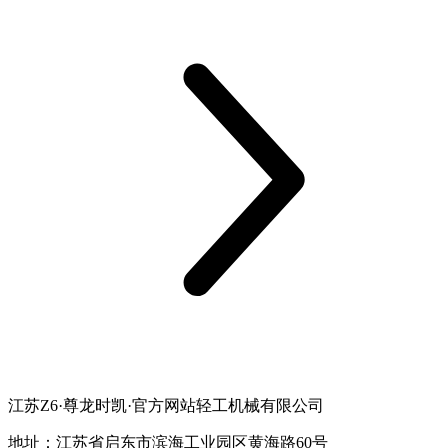
江苏Z6·尊龙时凯·官方网站轻工机械有限公司
地址：江苏省启东市滨海工业园区黄海路60号