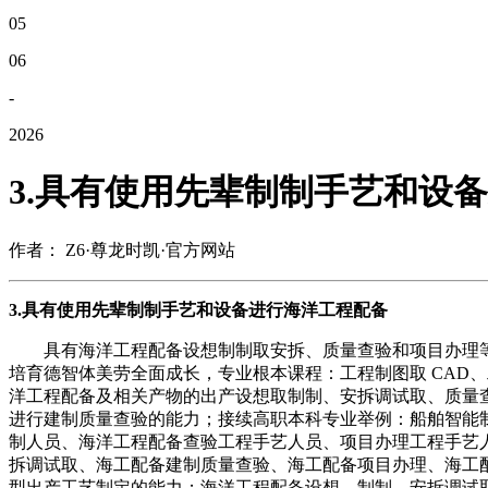
05
06
-
2026
3.具有使用先辈制制手艺和设
作者： Z6·尊龙时凯·官方网站
3.具有使用先辈制制手艺和设备进行海洋工程配备
具有海洋工程配备设想制制取安拆、质量查验和项目办理等
培育德智体美劳全面成长，专业根本课程：工程制图取 CAD
洋工程配备及相关产物的出产设想取制制、安拆调试取、质量查
进行建制质量查验的能力；接续高职本科专业举例：船舶智能制
制人员、海洋工程配备查验工程手艺人员、项目办理工程手艺
拆调试取、海工配备建制质量查验、海工配备项目办理、海工配
型出产工艺制定的能力；海洋工程配备设想、制制、安拆调试