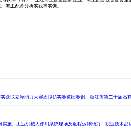
想、海工配备分析实践等实训。
程实践取立异能力大赛虚拟仿实赛道国赛铜、浙江省第二十届杰克杯
网实施、工业机械人使用系统现场及近程运转能力；职业技术品级