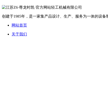
创建于1985年，是一家集产品设计、生产、服务为一体的设备制
网站首页
关于我们