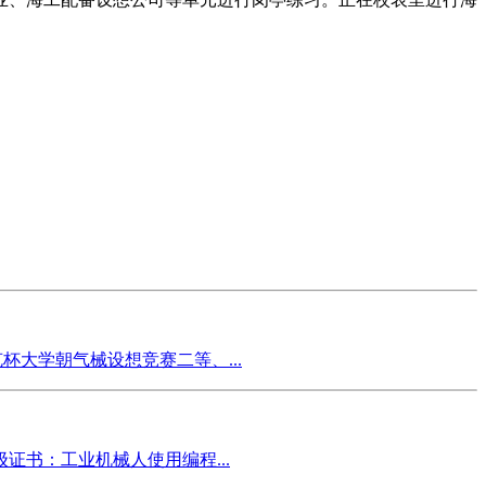
大学朝气械设想竞赛二等、...
证书：工业机械人使用编程...