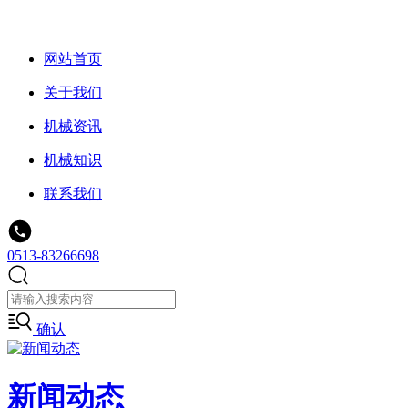
网站首页
关于我们
机械资讯
机械知识
联系我们
0513-83266698
确认
新闻动态